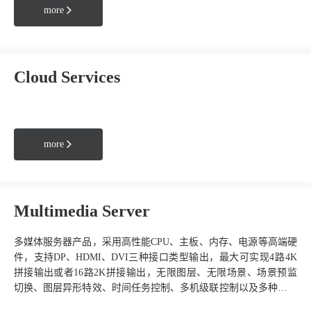
more

Cloud Services
more

Multimedia Server
多媒体服务器产品，采⽤⾼性能
CPU
、主板、内存、电源等⾼端硬
件，⽀持
DP
、
HDMI
、
DVI
三种接⼝类型输出，最大可实现
4
路
4K
拼接输出或者
16
路
2K
拼接输出，⽆限图层、⽆限场景、场景预监
切换、图层异形特效、时间任务控制、多机级联控制以及多种多样
的外部控制等功能。