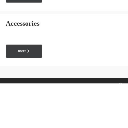
Accessories
more


Home
Products
About us
Products